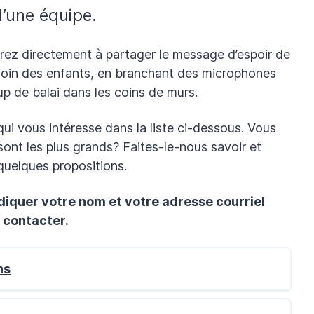
’une équipe.
erez directement à partager le message d’espoir de
 soin des enfants, en branchant des microphones
Je veux m'impliquer
p de balai dans les coins de murs.
Votre nom
qui vous intéresse dans la liste ci-dessous. Vous
Votre courriel
 sont les plus grands? Faites-le-nous savoir et
uelques propositions.
Votre téléphone
ndiquer votre nom et votre adresse courriel
Qu'est-ce qui vous branche?
 contacter.
ns