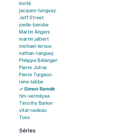
Invité
jacques-tanguay
Jeff Street
joelle-berube
Martin Angers
martin jalbert
michael-leroux
nathan-tanguay
Philippe Bélanger
Pierre Jutras
Pierre Turgeon
rene-labbe
✓ Simon Ramdé
tim-vermilyea
Timothy Barker
vital-nadeau
Tous
Séries