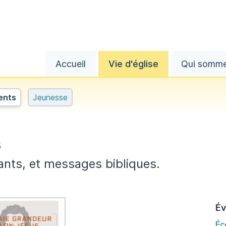
Accueil
Vie d'église
Qui somm
ents
Jeunesse
s
ants, et messages bibliques.
É
Éc