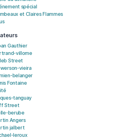
énement spécial
ambeaux et Claires Flammes
us
ateurs
ban Gauthier
rtrand-villome
leb Street
ewerson-vieira
mien-belanger
nis Fontaine
ité
cques-tanguay
ff Street
elle-berube
rtin Angers
rtin jalbert
chael-leroux