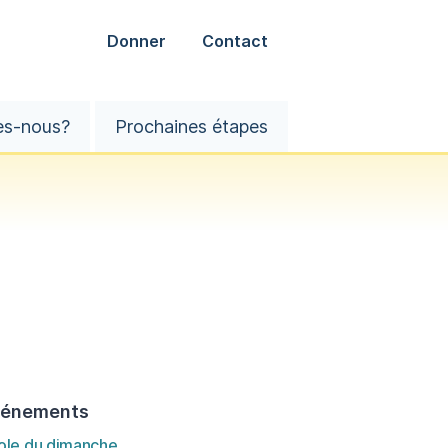
Donner
Contact
es-nous?
Prochaines étapes
vénements
ole du dimanche