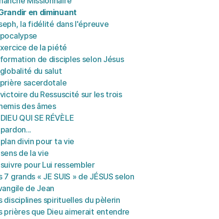
manche Missionnaire
Grandir en diminuant
seph, la fidélité dans l'épreuve
Apocalypse
exercice de la piété
 formation de disciples selon Jésus
globalité du salut
 prière sacerdotale
victoire du Ressuscité sur les trois
nemis des âmes
 DIEU QUI SE RÉVÈLE
pardon...
plan divin pour ta vie
sens de la vie
 suivre pour Lui ressembler
s 7 grands « JE SUIS » de JÉSUS selon
Évangile de Jean
 disciplines spirituelles du pèlerin
s prières que Dieu aimerait entendre