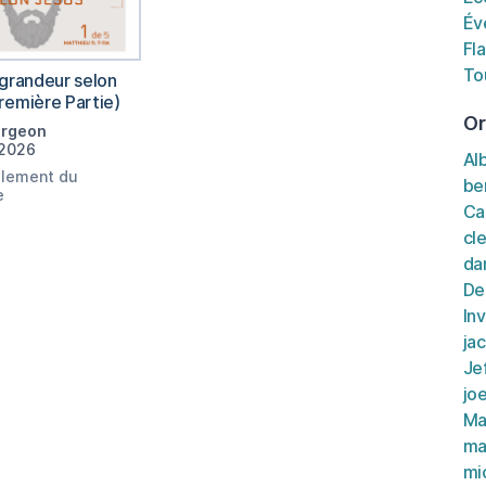
Év
Fl
To
 grandeur selon
remière Partie)
Or
urgeon
 2026
Al
lement du
be
e
Ca
cl
da
De
Inv
ja
Je
jo
Ma
ma
mi