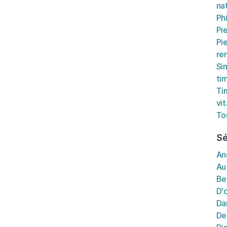
na
Ph
Pi
Pi
re
Si
ti
Ti
vi
To
Sé
An
Au
Be
D'
Da
De