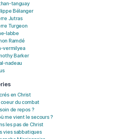
than-tanguay
ilippe Bélanger
erre Jutras
erre Turgeon
ne-labbe
mon Ramdé
m-vermilyea
mothy Barker
tal-nadeau
us
ries
crés en Christ
 coeur du combat
soin de repos ?
où me vient le secours ?
ns les pas de Christ
s vies sabbatiques