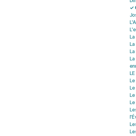
Di
✓ 
Jo
L'
L'
La
La 
La
La 
en
LE
Le 
Le 
Le 
Le
Le
l'
Les
Le